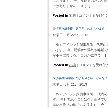
ております。 今、配偶者の浮気や
浮
（興
自
ではありません。 逆 […]
気
信
分
問
所）
探
Posted in
旭川
|
の
コメントを受け付
題
の
偵
人
と
よ
事
生
「い
探偵事務所小樽（興信所）のよもやま話 
も
務
を
つ」
や
金曜日, 3月 22nd, 2013
所
生
戦
ま
旭
き
う
（株）アイシン探偵事務所 代表の
話
川
て
の
います。 今、配偶者の浮気や離婚
で
（興
く
か・・・
が不幸に思える。 自分が世界で一 […
き
信
だ
は
ち
所）
さ
探
Posted in
小樽
|
コメントを受け付
ゃ
の
い・・・
偵
っ
よ
は
事
た
探偵事務所函館市のよもやま話 どんなに
も
務
結
や
木曜日, 3月 21st, 2013
所
婚・・・
ま
小
は
（株）アイシン探偵事務所 代表の
話
樽
す。 そして思うことは今、生きて
今
（興
思い出作りの旅でもあります。 今、 [
の
信