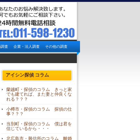
婚調査
企業・法人調査
その他の調査
アイシン探偵 コラム
蘭越町・探偵のコラム きっと家
でも建てれば、また妻と仲良くな
れる？？？
小樽市・探偵のコラム 探偵の仕
事？？？
当別町・探偵のコラム 僕は君を
信じているから・・・
北広島市・興信所のコラム 離婚