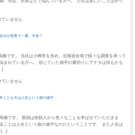
離婚、失恋、失業などで悩んでいる方へ。 人生は楽しいことばかり
けていません
自分が世界で一番、不幸？
高橋です。 当社は小樽市を含め、北海道全域で様々な調査を承って
で悩まれている方へ。 信じていた相手の裏切りにアナタは何もかも
]
けていません
辛くとも今は人生という旅の途中
高橋です。 探偵は依頼人から色々なことを学ばせていただきま
いることは人生という旅の途中なのだということです。 また人生は
…]