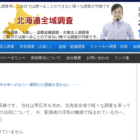
人調査等、ご自分では調べることのできない様々な調査が可能です。
踪人調査
所在調査（人探し）
盗聴・盗撮調査
ストーカー調査・対策
結
バシーポリシー
探偵業法について
会社概要
お問い合わせ
リンク集
今が辛いのなら一週間だけ愚痴を言わない・・・
高橋です。 当社は帯広市を含め、北海道全域で様々な調査を承って
顔の法則について。 今、配偶者の浮気や離婚で悩まれている方へ。
]
けていません