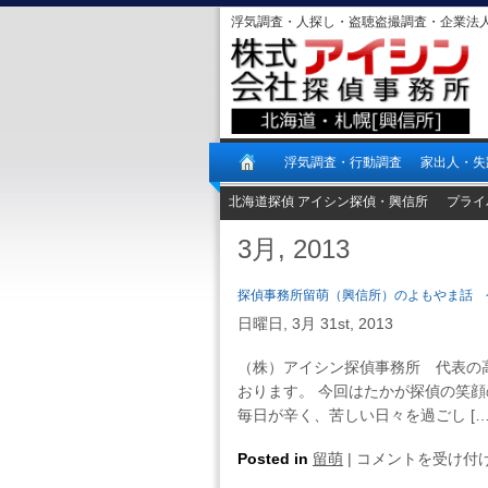
浮気調査・人探し・盗聴盗撮調査・企業法
浮気調査・行動調査
家出人・失
北海道探偵 アイシン探偵・興信所
プライ
3月, 2013
探偵事務所留萌（興信所）のよもやま話 
日曜日, 3月 31st, 2013
（株）アイシン探偵事務所 代表の
おります。 今回はたかが探偵の笑
毎日が辛く、苦しい日々を過ごし […
探
Posted in
留萌
|
コメントを受け付
偵