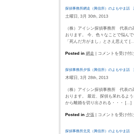
事
探偵事務所網走（興信所）のよもやま話 
務
土曜日, 3月 30th, 2013
所
留
（株）アイシン探偵事務所 代表の
萌
おります。 今、色々なことで悩んで
（興
「死んだ方がまし」とさえ思えて […
信
所）
探
Posted in
網走
|
コメントを受け付
の
偵
よ
事
探偵事務所夕張（興信所）のよもやま話 
も
務
や
木曜日, 3月 28th, 2013
所
ま
網
（株）アイシン探偵事務所 代表の
話
走
おります。 最近、探偵も呆れるよう
今
（興
から離婚を切り出される・・・ […]
が
信
辛
所）
探
Posted in
夕張
|
コメントを受け付
い
の
偵
の
よ
事
な
探偵事務所北見（興信所）のよもやま話 
も