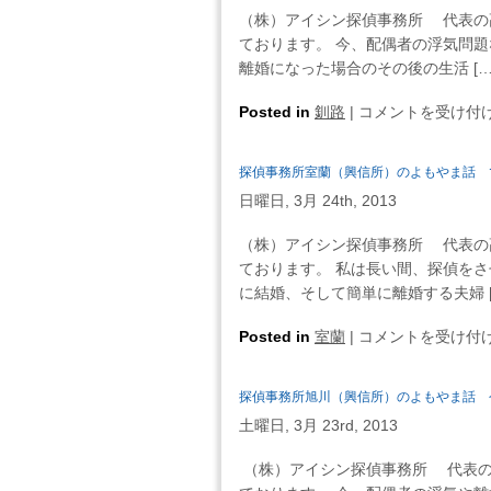
帯
停
（株）アイシン探偵事務所 代表の
話
広
を
ております。 今、配偶者の浮気問題
「だ
（興
か
離婚になった場合のその後の生活 […
い
信
け
じ
所）
探
Posted in
釧路
|
て
コメントを受け付
ょ
の
偵
く
う
よ
事
る・・・
ぶ」
探偵事務所室蘭（興信所）のよもやま話 
も
務
は
と
や
日曜日, 3月 24th, 2013
所
い
ま
釧
う
（株）アイシン探偵事務所 代表の
話
路
魔
ております。 私は長い間、探偵を
ど
（興
法
に結婚、そして簡単に離婚する夫婦 [
ん
信
の
な
所）
探
Posted in
室蘭
|
言
コメントを受け付
に
の
偵
葉・・・
今
よ
事
は
が
探偵事務所旭川（興信所）のよもやま話 
も
務
辛
や
土曜日, 3月 23rd, 2013
所
く
ま
室
と
（株）アイシン探偵事務所 代表の
話
蘭
も