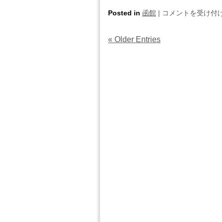
辛
所）
探
Posted in
函館
|
コメントを受け付
さ
の
偵
は
よ
事
ア
« Older Entries
も
務
ナ
や
所
タ
ま
函
の
話
館
人
自
市
生
分
の
に
が
よ
と
世
も
っ
界
や
て
で
ま
無
一
話
駄
番、
ど
で
不
ん
は
幸？
な
な
は
に
い
辛
は
く