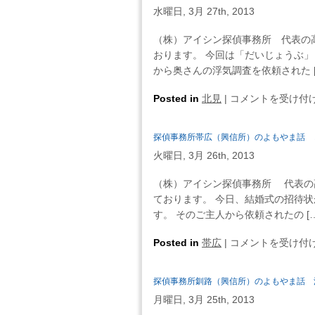
務
ら
や
水曜日, 3月 27th, 2013
所
一
ま
夕
週
（株）アイシン探偵事務所 代表の
話
張
間
おります。 今回は「だいじょうぶ
誰
（興
だ
から奥さんの浮気調査を依頼された [
か
信
け
と
所）
探
Posted in
北見
|
愚
コメントを受け付
比
の
偵
痴
べ
よ
事
を
て
探偵事務所帯広（興信所）のよもやま話 
も
務
言
幸
や
火曜日, 3月 26th, 2013
所
わ
せ
ま
北
な
を
（株）アイシン探偵事務所 代表の
話
見
い・・・
判
ております。 今日、結婚式の招待
浮
（興
は
断
す。 そのご主人から依頼されたの […
気
信
す
を
所）
探
Posted in
帯広
|
る？
コメントを受け付
し
の
偵
は
て
よ
事
離
探偵事務所釧路（興信所）のよもやま話 
も
務
婚
や
月曜日, 3月 25th, 2013
所
調
ま