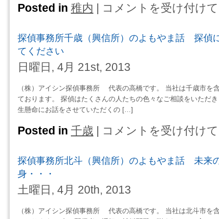
Posted in
稚内
|
コメントを受け付けて
探
偵
事
探偵事務所千歳（興信所）のよもやま話 探偵
務
所
てください
稚
日曜日, 4月 21st, 2013
内
（興
（株）アイシン探偵事務所 代表の高橋です。 当社は千歳市を
信
ております。 探偵はたくさんの人たちの色々なご相談をいただき
所）
生懸命にお話をさせていただくの […]
の
よ
Posted in
千歳
|
コメントを受け付けて
探
も
偵
や
事
ま
探偵事務所北斗（興信所）のよもやま話 未来
務
話
所
身・・・
妻
千
土曜日, 4月 20th, 2013
の
歳
浮
（興
気
（株）アイシン探偵事務所 代表の高橋です。 当社は北斗市を
信