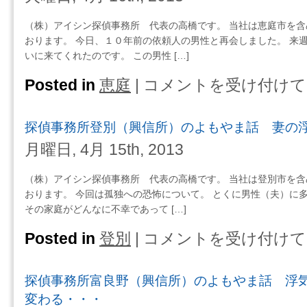
ま
伊
と
話
達
（株）アイシン探偵事務所 代表の高橋です。 当社は恵庭市を
を
今
（興
おります。 今日、１０年前の依頼人の男性と再会しました。 来
受
日
信
いに来てくれたのです。 この男性 […]
け
を
所）
入
幸
の
Posted in
恵庭
|
コメントを受け付けて
探
れ
せ
よ
偵
る
と
も
事
は
感
探偵事務所登別（興信所）のよもやま話 妻の
や
務
じ
ま
所
月曜日, 4月 15th, 2013
る
話
恵
の
「時
庭
（株）アイシン探偵事務所 代表の高橋です。 当社は登別市を
か・・・
薬」
（興
おります。 今回は孤独への恐怖について。 とくに男性（夫）に
不
と
信
その家庭がどんなに不幸であって […]
幸
い
所）
と
う
の
Posted in
登別
|
コメントを受け付けて
探
思
辛
よ
偵
う
さ
も
事
の
を
探偵事務所富良野（興信所）のよもやま話 浮
や
務
か・・・
癒
ま
所
変わる・・・
は
す