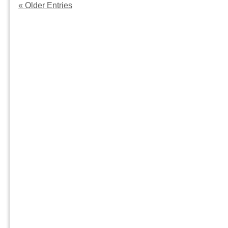
や
« Older Entries
務
の
ま
所
恐
話
深
怖
浮
川
は
気
（興
相
信
手
所）
と
の
の
よ
や
も
り
や
取
ま
り
話
で
離
態
婚
度
す
が
る
変
の
わ
か・・・
る・・・
仮
は