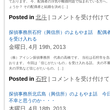
と
ております。 今、配偶者の浮気や離婚問題で悩まれている方へ。
所）
ガ
ょうか？ その配偶者と結婚を決め […]
の
ン
よ
Posted in
北斗
|
コメントを受け付けて
探
バ
も
偵
レ、
や
事
夫
ま
探偵事務所石狩（興信所）のよもやま話 配偶
務
（男）
話
所
を受け入れる
た
探
北
ち・・・
金曜日, 4月 19th, 2013
偵
斗
は
に
（興
は
（株）アイシン探偵事務所 代表の高橋です。 当社は石狩市を
信
ア
おります。 今回は「信じがたいもの」を受け入れる話。 夫の不
所）
ナ
夫の浮気など信じがたいもの。 […]
の
タ
よ
Posted in
石狩
|
コメントを受け付けて
探
の
も
偵
ホ
や
事
ン
ま
探偵事務所北広島（興信所）のよもやま話 今
務
ネ
話
所
不幸と思うのか・・・
を
未
石
聞
木曜日, 4月 18th, 2013
来