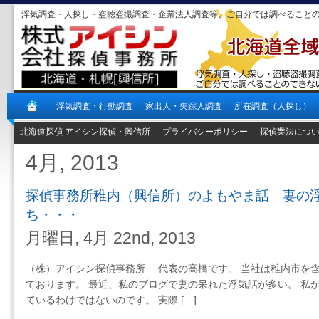
浮気調査・人探し・盗聴盗撮調査・企業法人調査等、ご自分では調べること
浮気調査・行動調査
家出人・失踪人調査
所在調査（人探し）
北海道探偵 アイシン探偵・興信所
プライバシーポリシー
探偵業法につ
4月, 2013
探偵事務所稚内（興信所）のよもやま話 妻の
ち・・・
月曜日, 4月 22nd, 2013
（株）アイシン探偵事務所 代表の高橋です。 当社は稚内市を
ております。 最近、私のブログで妻の呆れた浮気話が多い。 私
ているわけではないのです。 実際 […]