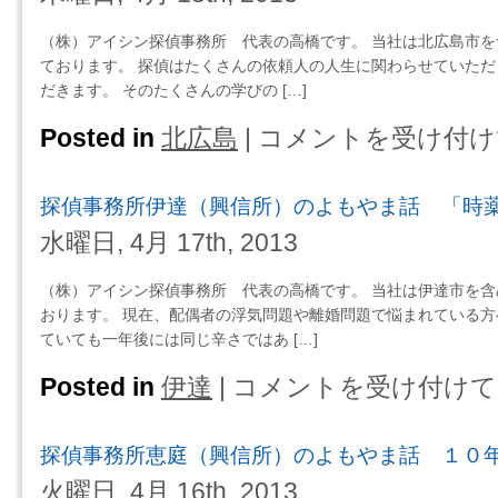
狩
か
の
（興
せ
笑
（株）アイシン探偵事務所 代表の高橋です。 当社は北広島市
信
て
顔
ております。 探偵はたくさんの依頼人の人生に関わらせていただ
所）
く
を
だきます。 そのたくさんの学びの […]
の
だ
作
よ
さ
Posted in
北広島
|
コメントを受け付け
探
る
も
い
偵
の
や
は
事
は
ま
探偵事務所伊達（興信所）のよもやま話 「時
務
自
話
所
分
水曜日, 4月 17th, 2013
配
北
自
偶
広
身・・・
（株）アイシン探偵事務所 代表の高橋です。 当社は伊達市を
者
島
は
おります。 現在、配偶者の浮気問題や離婚問題で悩まれている方
の
（興
ていても一年後には同じ辛さではあ […]
浮
信
気・
所）
Posted in
伊達
|
コメントを受け付けて
探
「信
の
偵
じ
よ
事
難
探偵事務所恵庭（興信所）のよもやま話 １０
も
務
い」
や
所
火曜日, 4月 16th, 2013
こ