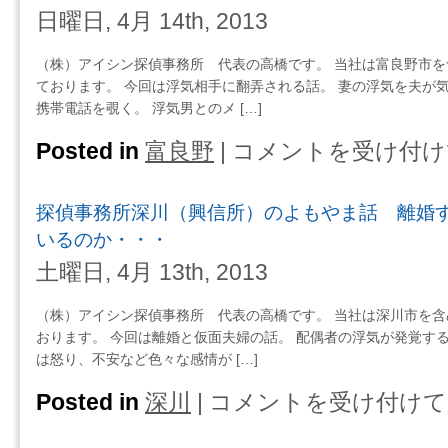
話
登
日曜日, 4月 14th, 2013
薬
１
別
は
０
（興
（株）アイシン探偵事務所 代表の高橋です。 当社は富良野市
年
信
ております。 今回は浮気相手に翻弄される話。 妻の浮気を夫が
後
所）
携帯電話を覗く。 浮気男とのメ […]
の
の
依
よ
Posted in
富良野
|
コメントを受け付け
探
頼
も
偵
人
や
事
は
ま
探偵事務所深川（興信所）のよもやま話 離婚
務
話
所
いるのか・・・
妻
富
土曜日, 4月 13th, 2013
の
良
浮
野
気
（株）アイシン探偵事務所 代表の高橋です。 当社は深川市を
（興
と
おります。 今回は離婚と仮面夫婦の話。 配偶者の浮気が発覚する
信
夫
は怒り、不安など色々な感情が […]
所）
の
の
Posted in
深川
|
コメントを受け付けて
探
孤
よ
偵
独
も
事
へ