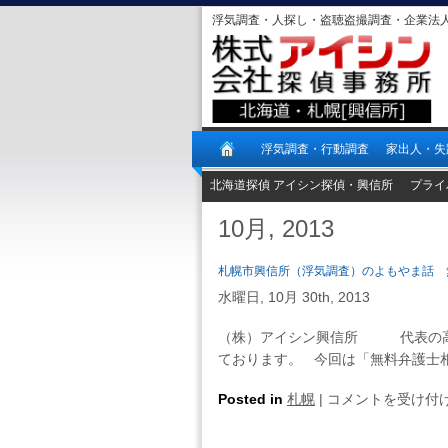
浮気調査・人探し・盗聴盗撮調査・企業法
浮気調査・行動調査
家出人・失
北海道探偵 アイシン探偵・興信所
プライ
10月, 2013
札幌市興信所（浮気調査）のよもやま話 
水曜日, 10月 30th, 2013
（株）アイシン興信所 代表の高
ております。 今回は「無料弁護士相
札
Posted in
札幌
|
コメントを受け付
幌
市