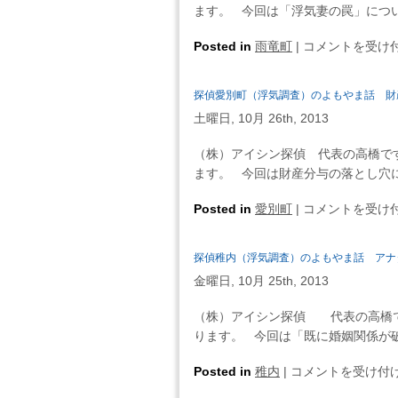
気
を
ます。 今回は「浮気妻の罠」につい
話
調
あ
ど
査）
探
Posted in
雨竜町
て
|
コメントを受け
こ
の
偵
に
に
よ
雨
し
で
探偵愛別町（浮気調査）のよもやま話 財
も
竜
す
も
や
土曜日, 10月 26th, 2013
町
ぎ
探
ま
（浮
な
偵
（株）アイシン探偵 代表の高橋で
話
気
い・・・
は
ます。 今回は財産分与の落とし穴に
離
調
は
い
婚
査）
探
Posted in
愛別町
ま
|
コメントを受け
時
の
偵
す・・・
の
よ
愛
は
時
探偵稚内（浮気調査）のよもやま話 アナ
も
別
に
や
金曜日, 10月 25th, 2013
町
は
ま
（浮
年
（株）アイシン探偵 代表の高橋で
話
気
金
ります。 今回は「既に婚姻関係が破
そ
調
分
の
査）
探
Posted in
稚内
|
割
コメントを受け付
離
の
偵
の
婚、