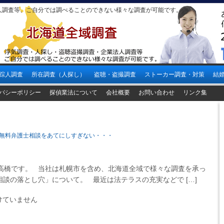
人調査等、ご自分では調べることのできない様々な調査が可能です。
踪人調査
所在調査（人探し）
盗聴・盗撮調査
ストーカー調査・対策
結
バシーポリシー
探偵業法について
会社概要
お問い合わせ
リンク集
無料弁護士相談をあてにしすぎない・・・
橋です。 当社は札幌市を含め、北海道全域で様々な調査を承っ
談の落とし穴」について。 最近は法テラスの充実などで […]
けていません