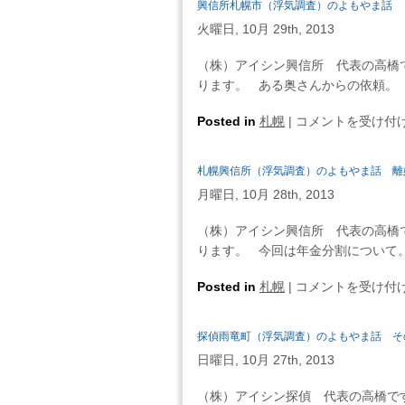
興信所札幌市（浮気調査）のよもやま話 
興
火曜日, 10月 29th, 2013
信
所
（株）アイシン興信所 代表の高橋
（浮
ります。 ある奥さんからの依頼。 
気
調
興
Posted in
札幌
|
コメントを受け付
査）
信
の
所
札幌興信所（浮気調査）のよもやま話 離
よ
札
も
月曜日, 10月 28th, 2013
幌
や
市
（株）アイシン興信所 代表の高橋
ま
（浮
ります。 今回は年金分割について。
話
気
無
調
札
Posted in
札幌
|
コメントを受け付
料
査）
幌
弁
の
興
護
探偵雨竜町（浮気調査）のよもやま話 そ
よ
信
士
も
日曜日, 10月 27th, 2013
所
相
や
（浮
談
（株）アイシン探偵 代表の高橋で
ま