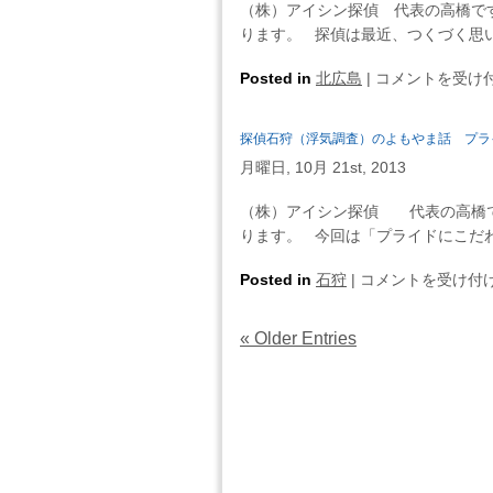
ん
（株）アイシン探偵 代表の高橋で
配
調
協
な
ります。 探偵は最近、つくづく思い
偶
査）
議
ど
者
の
は
探
Posted in
北広島
し
|
コメントを受け
の
よ
偵
て
浮
も
北
い
気・
探偵石狩（浮気調査）のよもやま話 プラ
や
広
ま
未
ま
月曜日, 10月 21st, 2013
島
せ
来
話
（浮
ん
の
（株）アイシン探偵 代表の高橋で
浮
気
よ」
自
ります。 今回は「プライドにこだわ
気
調
と
分
チ
査）
相
探
Posted in
石狩
|
の
コメントを受け付
ャ
の
手
偵
た
ッ
よ
に
石
め
ク・
« Older Entries
も
言
狩
に
ボ
や
い
（浮
今
イ
ま
返
気
を
ス
話
し
調
考
レ
浮
て
査）
え
コ
気
く
の
る
ー
が
だ