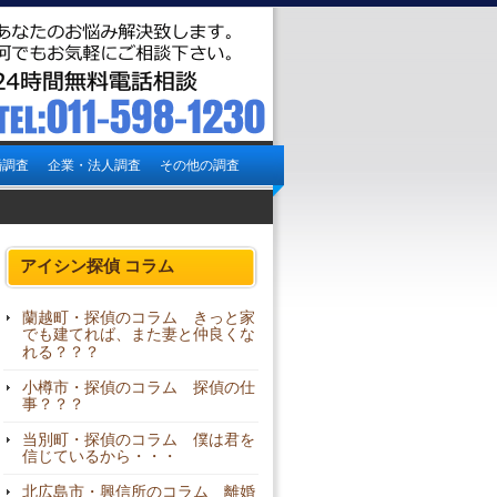
婚調査
企業・法人調査
その他の調査
アイシン探偵 コラム
蘭越町・探偵のコラム きっと家
でも建てれば、また妻と仲良くな
れる？？？
小樽市・探偵のコラム 探偵の仕
事？？？
当別町・探偵のコラム 僕は君を
信じているから・・・
北広島市・興信所のコラム 離婚