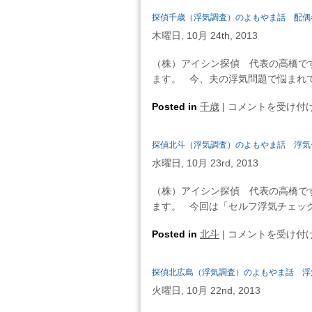
よ
稚
手
罠
探偵千歳（浮気調査）のよもやま話 配偶
も
内
続
じ
や
木曜日, 10月 24th, 2013
（浮
き
ゃ
ま
気
を
な
（株）アイシン探偵 代表の高橋で
話
調
忘
い
ます。 今、夫の浮気問題で悩まれてい
財
査）
れ
で
産
の
な
探
Posted in
千歳
|
コメントを受け付
す
分
よ
い・・・
偵
か？
与
も
は
千
は
に
探偵北斗（浮気調査）のよもやま話 浮気
や
歳
お
ま
水曜日, 10月 23rd, 2013
（浮
い
話
気
て
（株）アイシン探偵 代表の高橋で
ア
調
退
ます。 今回は「セルフ浮気チェック
ナ
査）
職
タ
の
探
Posted in
北斗
|
コメントを受け付
金
は
よ
偵
も
一
も
北
忘
言、
探偵北広島（浮気調査）のよもやま話 浮
や
斗
れ
「破
ま
火曜日, 10月 22nd, 2013
（浮
ず
た
話
気
に