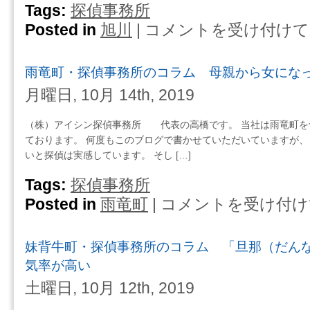
ラ
Tags:
探偵事務所
を
ム
し
Posted in
旭川
|
コメントを受け付けて
旭
夫
て
川
婦
み
市・
間
雨竜町・探偵事務所のコラム 母親から女にな
る
探
の
は
偵
月曜日, 10月 14th, 2019
問
事
題
務
（株）アイシン探偵事務所 代表の高橋です。 当社は雨竜町を
で
所
ております。 何度もこのブログで書かせていただいていますが、
は、
の
いと探偵は実感しています。 そし […]
圧
コ
倒
ラ
Tags:
探偵事務所
的
ム
Posted in
雨竜町
|
コメントを受け付け
雨
に
で
竜
夫
も
町・
（男）
今
妹背牛町・探偵事務所のコラム 「旦那（だん
探
は
の
偵
気率が高い
不
自
事
利
土曜日, 10月 12th, 2019
分
務
で
の
所
す