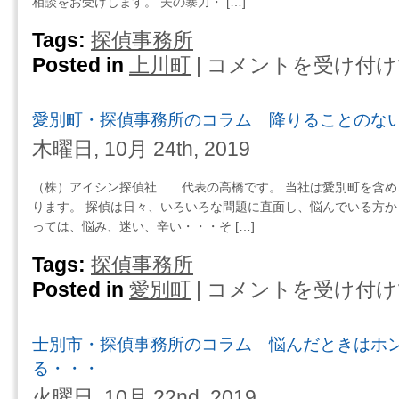
相談をお受けします。 夫の暴力・ […]
る
コ
こ
ラ
Tags:
探偵事務所
と・・・
ム
Posted in
上川町
|
コメントを受け付け
上
は
運
川
気
町・
（気
愛別町・探偵事務所のコラム 降りることのな
探
分）
偵
木曜日, 10月 24th, 2019
を
事
変
務
（株）アイシン探偵社 代表の高橋です。 当社は愛別町を含め
え
所
ります。 探偵は日々、いろいろな問題に直面し、悩んでいる方か
る
の
っては、悩み、迷い、辛い・・・そ […]
た
コ
め
ラ
Tags:
探偵事務所
の
ム
Posted in
愛別町
|
コメントを受け付け
愛
小
た
別
さ
め
町・
な
息
士別市・探偵事務所のコラム 悩んだときはホ
探
変
は
偵
る・・・
化
気
事
は
火曜日, 10月 22nd, 2019
力