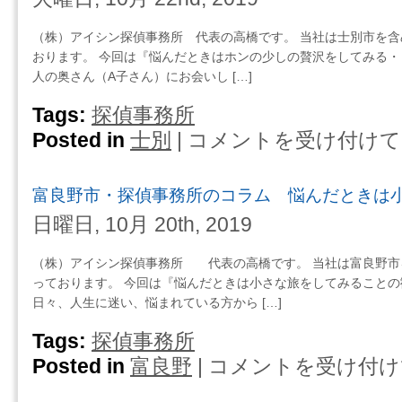
務
も
所
一
（株）アイシン探偵事務所 代表の高橋です。 当社は士別市を
の
緒
おります。 今回は『悩んだときはホンの少しの贅沢をしてみる・
コ
に
人の奥さん（A子さん）にお会いし […]
ラ
吐
ム
Tags:
探偵事務所
き
降
出
Posted in
士別
|
コメントを受け付けて
士
り
し
別
る
て
市・
こ
富良野市・探偵事務所のコラム 悩んだときは
し
探
と
ま
偵
日曜日, 10月 20th, 2019
の
う
事
な
は
務
い
（株）アイシン探偵事務所 代表の高橋です。 当社は富良野市
所
バ
っております。 今回は『悩んだときは小さな旅をしてみることの
の
ス
日々、人生に迷い、悩まれている方から […]
コ
停
ラ
Tags:
探偵事務所
で
ム
お
Posted in
富良野
|
コメントを受け付け
富
悩
り
良
ん
て