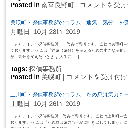
Posted in
南富良野町
|
コメントを受け
南
富
良
美瑛町・探偵事務所のコラム 運気（気分）を
野
町・
月曜日, 10月 28th, 2019
探
偵
（株）アイシン探偵事務所 代表の高橋です。 当社は美瑛町を
事
ております。 今回は『運気（気分）を変えるための小さな変化』
務
が、気分を変えたいときは 人生に […]
所
の
Tags:
探偵事務所
コ
Posted in
美幌町
|
コメントを受け付け
美
ラ
瑛
ム
町・
良
上川町・探偵事務所のコラム ため息は気力も
探
い
偵
土曜日, 10月 26th, 2019
妻
事
を
務
（株）アイシン探偵事務所 代表の高橋です。 当社は上川町を
演
所
おります。 今回は『ため息は気力も一緒に吐き出してしまう』に
じ
の