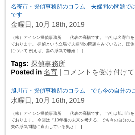
野
だ
名寄市・探偵事務所のコラム 夫婦間の問題で
み
市・
と
る
探
です
き
は
偵
金曜日, 10月 18th, 2019
は
事
ホ
務
ン
（株）アイシン探偵事務所 代表の高橋です。 当社は名寄市を
所
の
ております。 探偵という立場で夫婦間の問題をみていると、圧倒
の
少
について 例えば、妻の浮気で離婚 […]
コ
し
ラ
Tags:
探偵事務所
の
ム
贅
Posted in
名寄
|
コメントを受け付けて
名
悩
沢
寄
ん
を
市・
だ
旭川市・探偵事務所のコラム でも今の自分の
し
探
と
て
偵
水曜日, 10月 16th, 2019
き
み
事
は
る・・・
務
小
（株）アイシン探偵事務所 代表の高橋です。 当社は旭川市を
は
所
さ
ております。 今回は『10年後の未来を考える、でも今の自分の
の
な
夫の浮気問題に直面している奥さ […]
コ
旅