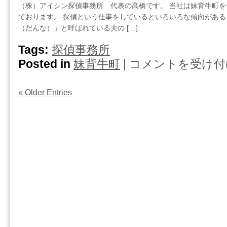
こ
（株）アイシン探偵事務所 代表の高橋です。 当社は妹背牛町
の
は
と
ております。 探偵という仕事をしているといろいろな傾向がある
コ
を
（だんな）」と呼ばれている夫の […]
ラ
も
ム
Tags:
探偵事務所
っ
母
と
Posted in
妹背牛町
|
コメントを受け付
妹
親
考
背
か
え
牛
ら
« Older Entries
る・・・
町・
女
は
探
に
偵
な
事
っ
務
て
所
し
の
ま
コ
う
ラ
浮
ム
気
「旦
妻
那
た