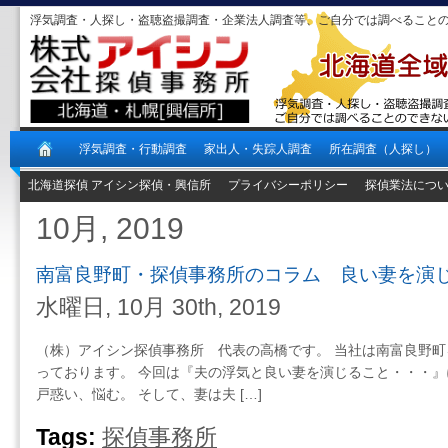
浮気調査・人探し・盗聴盗撮調査・企業法人調査等、ご自分では調べること
浮気調査・行動調査
家出人・失踪人調査
所在調査（人探し）
北海道探偵 アイシン探偵・興信所
プライバシーポリシー
探偵業法につ
10月, 2019
南富良野町・探偵事務所のコラム 良い妻を演
水曜日, 10月 30th, 2019
（株）アイシン探偵事務所 代表の高橋です。 当社は南富良野
っております。 今回は『夫の浮気と良い妻を演じること・・・』
戸惑い、悩む。 そして、妻は夫 […]
Tags:
探偵事務所