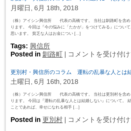
捨
信
月曜日, 6月 18th, 2018
て
所
ら
の
（株）アイシン興信所 代表の高橋です。 当社は釧路町を含め
れ
コ
ります。 今回は『今の悩みに「たかが」をつけてみる』について
た
ラ
思います。 貧乏な人はお金につい […]
か
ム
ら
浮
Tags:
興信所
離
気
Posted in
釧路町
|
コメントを受け付け
釧
婚
相
路
し
手
町・
な
と
更別村・興信所のコラム 運転の乱暴な人とは
興
い・・・
別
信
は
土曜日, 6月 16th, 2018
れ
所
る、
の
（株）アイシン興信所 代表の高橋です。 当社は更別村を含め
だ
コ
ります。 今回は『運転の乱暴な人とは結婚しない』について。 
か
ラ
ことであれば、幸せになれる相手 […]
ら
ム
離
今
Posted in
更別村
|
コメントを受け付け
更
婚
の
別
し
悩