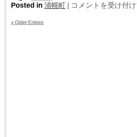
親
Posted in
浦幌町
|
コメントを受け付け
浦
い
孝
幌
は
行
町・
な
« Older Entries
興
人
信
と
所
結
の
婚
コ
し
ラ
ま
ム
し
浮
ょ
気
う・・・・
の
は
レ
ベ
ル
は