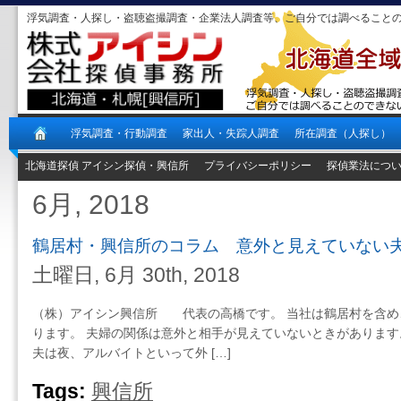
浮気調査・人探し・盗聴盗撮調査・企業法人調査等、ご自分では調べること
浮気調査・行動調査
家出人・失踪人調査
所在調査（人探し）
北海道探偵 アイシン探偵・興信所
プライバシーポリシー
探偵業法につ
6月, 2018
鶴居村・興信所のコラム 意外と見えていない
土曜日, 6月 30th, 2018
（株）アイシン興信所 代表の高橋です。 当社は鶴居村を含め
ります。 夫婦の関係は意外と相手が見えていないときがあります。
夫は夜、アルバイトといって外 […]
Tags:
興信所