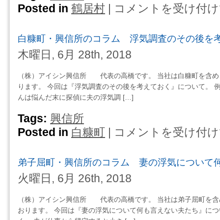
Posted in
鶴居村
|
コメントを受け付け
鶴
居
村・
白糠町・興信所のコラム 浮気調査のその後を
興
信
木曜日, 6月 28th, 2018
所
の
（株）アイシン興信所 代表の高橋です。 当社は白糠町を含め
コ
ります。 今回は『浮気調査のその後を考えておく』について。 
ラ
んは悩んだ末に探偵に夫の浮気調 […]
ム
意
Tags:
興信所
外
Posted in
白糠町
|
コメントを受け付け
白
と
糠
見
町・
え
弟子屈町・興信所のコラム 妻の浮気について
興
て
信
火曜日, 6月 26th, 2018
い
所
な
の
（株）アイシン興信所 代表の高橋です。 当社は弟子屈町を含
い
コ
おります。 今回は『妻の浮気について何も言えない夫たち』につ
夫
ラ