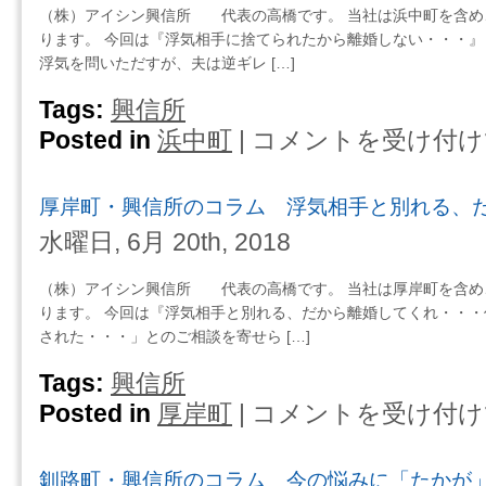
の
（株）アイシン興信所 代表の高橋です。 当社は浜中町を含め
て
コ
ります。 今回は『浮気相手に捨てられたから離婚しない・・・』
何
ラ
浮気を問いただすが、夫は逆ギレ […]
も
ム
言
妻
Tags:
興信所
え
が
Posted in
浜中町
|
コメントを受け付け
浜
な
離
中
い
婚
町・
夫
を
厚岸町・興信所のコラム 浮気相手と別れる、
興
た
決
信
ち
水曜日, 6月 20th, 2018
断
所
は
す
の
（株）アイシン興信所 代表の高橋です。 当社は厚岸町を含め
る
コ
ります。 今回は『浮気相手と別れる、だから離婚してくれ・・・
時・・・
ラ
された・・・」とのご相談を寄せら […]
は
ム
浮
Tags:
興信所
気
Posted in
厚岸町
|
コメントを受け付け
厚
相
岸
手
町・
に
釧路町・興信所のコラム 今の悩みに「たかが
興