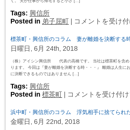
く。 夫が仕事から帰宅すると小さ […]
婦
ム
関
浮
Tags:
興信所
係
気
Posted in
弟子屈町
|
コメントを受け付
弟
は
調
子
査
屈
の
標茶町・興信所のコラム 妻が離婚を決断する
町・
そ
興
日曜日, 6月 24th, 2018
の
信
後
所
（株）アイシン興信所 代表の高橋です。 当社は標茶町を含め
を
の
ります。 今回は『妻が離婚を決断する時・・・』 離婚は人生に
考
コ
に決断できるものではありません […]
え
ラ
て
ム
Tags:
興信所
お
妻
Posted in
標茶町
|
コメントを受け付け
標
く
の
茶
は
浮
町・
気
浜中町・興信所のコラム 浮気相手に捨てられ
興
に
信
金曜日, 6月 22nd, 2018
つ
所
い