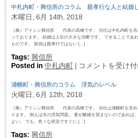
村・
て
中札内町・興信所のコラム 親孝行な人と結婚
み
興
く
に
信
木曜日, 6月 14th, 2018
れ・・・
「た
所
は
か
の
（株）アイシン興信所 代表の高橋です。 当社は中札内町を含
が」
コ
っております。 結婚は人生の大きな決断です。 できることであ
を
ラ
ものです。 探偵は親孝行ではない […]
つ
ム
け
運
Tags:
興信所
て
転
Posted in
中札内町
|
コメントを受け付
中
み
の
札
る
乱
内
は
暴
浦幌町・興信所のコラム 浮気のレベル
町・
な
興
火曜日, 6月 12th, 2018
人
信
と
所
（株）アイシン興信所 代表の高橋です。 当社は浦幌町を含め
は
の
ります。 例えば夫の浮気問題。 妻が離婚を望まないのであれば
結
コ
よい。 でも、色々な状況ですぐに […]
婚
ラ
し
ム
Tags:
興信所
な