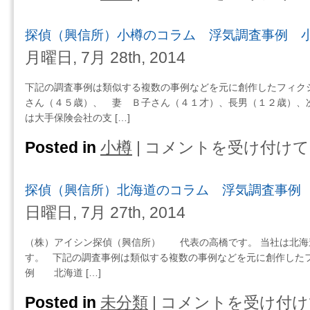
浮
偵
気
（興
探偵（興信所）小樽のコラム 浮気調査事例 
調
信
査
所）
月曜日, 7月 28th, 2014
事
函
例
館
下記の調査事例は類似する複数の事例などを元に創作したフィクシ
は
の
さん（４５歳）、 妻 Ｂ子さん（４１才）、長男（１２歳）、
コ
は大手保険会社の支 […]
ラ
ム
Posted in
小樽
|
コメントを受け付けて
探
浮
偵
気
（興
探偵（興信所）北海道のコラム 浮気調査事
調
信
査
所）
日曜日, 7月 27th, 2014
事
小
例
樽
（株）アイシン探偵（興信所） 代表の高橋です。 当社は北海
は
の
す。 下記の調査事例は類似する複数の事例などを元に創作した
コ
例 北海道 […]
ラ
ム
Posted in
未分類
|
コメントを受け付け
探