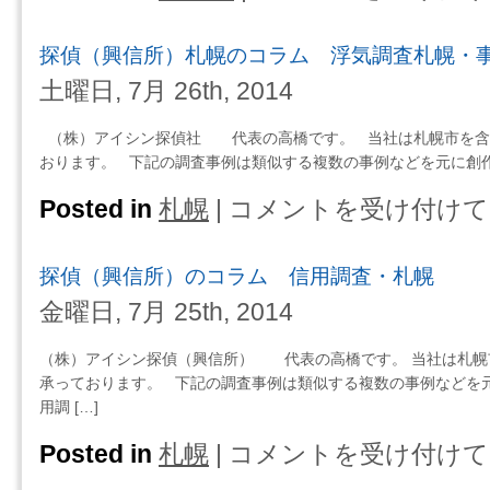
浮
偵
気
（興
探偵（興信所）札幌のコラム 浮気調査札幌・
調
信
査
所）
土曜日, 7月 26th, 2014
事
北
例
海
（株）アイシン探偵社 代表の高橋です。 当社は札幌市を含
小
道
おります。 下記の調査事例は類似する複数の事例などを元に創作
樽
の
は
コ
Posted in
札幌
|
コメントを受け付けて
探
ラ
偵
ム
（興
探偵（興信所）のコラム 信用調査・札幌
浮
信
気
所）
金曜日, 7月 25th, 2014
調
札
査
幌
（株）アイシン探偵（興信所） 代表の高橋です。 当社は札幌
事
の
承っております。 下記の調査事例は類似する複数の事例などを元
例
コ
用調 […]
北
ラ
海
ム
Posted in
札幌
|
コメントを受け付けて
探
道
浮
偵
は