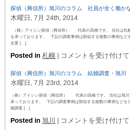
気
（興
探偵（興信所）旭川のコラム 社員が全く働か
調
信
査
所）
木曜日, 7月 24th, 2014
札
の
幌・
コ
（株）アイシン探偵（興信所） 代表の高橋です。 当社は札
事
ラ
を承っております。 下記の調査事例は類似する複数の事例など
例
ム
企業 […]
は
信
用
Posted in
札幌
|
コメントを受け付けて
探
調
偵
査・
（興
探偵（興信所）旭川のコラム 結婚調査・旭川
札
信
幌
所）
水曜日, 7月 23rd, 2014
は
旭
川
（株）アイシン探偵（興信所） 代表の高橋です。 当社は旭川
の
承っております。 下記の調査事例は類似する複数の事例などを
コ
婚調査 […]
ラ
ム
Posted in
旭川
|
コメントを受け付けて
探
社
偵