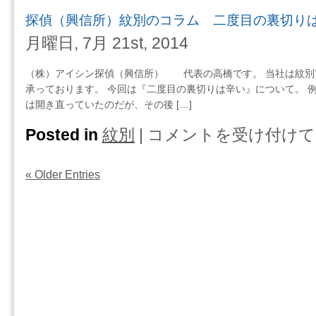
員
（興
探偵（興信所）紋別のコラム 二度目の裏切り
が
信
全
所）
月曜日, 7月 21st, 2014
く
旭
働
川
（株）アイシン探偵（興信所） 代表の高橋です。 当社は紋別
か
の
承っております。 今回は『二度目の裏切りは辛い』について。 
な
コ
は開き直っていたのだが、その後 […]
い
ラ
会
ム
Posted in
紋別
|
コメントを受け付けて
探
社
結
偵
は
婚
（興
« Older Entries
調
信
査・
所）
旭
紋
川
別
は
の
コ
ラ
ム
二