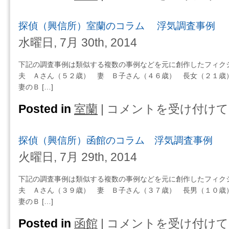
偵
（興
探偵（興信所）室蘭のコラム 浮気調査事例
信
所）
水曜日, 7月 30th, 2014
釧
路
下記の調査事例は類似する複数の事例などを元に創作したフィク
の
夫 Ａさん（５２歳） 妻 Ｂ子さん（４６歳） 長女（２１歳
コ
妻のＢ […]
ラ
ム
Posted in
室蘭
|
コメントを受け付けて
探
浮
偵
気
（興
探偵（興信所）函館のコラム 浮気調査事例
調
信
査
所）
火曜日, 7月 29th, 2014
事
室
例
蘭
下記の調査事例は類似する複数の事例などを元に創作したフィク
は
の
夫 Ａさん（３９歳） 妻 Ｂ子さん（３７歳） 長男（１０歳
コ
妻のＢ […]
ラ
ム
Posted in
函館
|
コメントを受け付けて
探