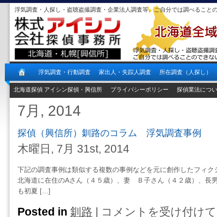
浮気調査・人探し・盗聴盗撮調査・企業法人調査等、ご自分では調べること
浮気調査・行動調査
家出人・失踪人調査
所在調査（人探し）
北海道探偵 アイシン探偵・興信所
プライバシーポリシー
探偵業法につ
7月, 2014
探偵（興信所）釧路のコラム 浮気調査事例
木曜日, 7月 31st, 2014
下記の調査事例は類似する複数の事例などを元に創作したフィク
北海道に在住のAさん（４５歳）、妻 Ｂ子さん（４２歳）、長男
も初夏 […]
Posted in
釧路
|
コメントを受け付けて
探