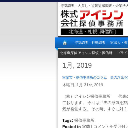
浮気調査・人探し・盗聴盗撮調査・企業法
浮気調査・行動調査
家出人・失
北海道探偵 アイシン探偵・興信所
プライ
1月, 2019
室蘭市・探偵事務所のコラム 夫の浮気を
木曜日, 1月 31st, 2019
（株）アイシン探偵事務所 代表の
ております。 今回は『夫の浮気を
気が発覚する。 その時、すぐに対 […
Tags:
探偵事務所
室
Posted in
室蘭
|
コメントを受け付