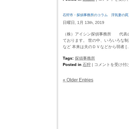
結
ン
広
婚
ク
島
す
石狩市・探偵事務所のコラム 浮気妻の罠
探
市・
る
偵
日曜日, 1月 13th, 2019
探
こ
は
偵
と
（株）アイシン探偵事務所 代表の
見
事
に
ております。 世の中、いろいろな
た・・・
務
な
など 本来は夫のＤＶなどから弱者 […
は
所
っ
の
Tags:
探偵事務所
た
コ
石
Posted in
石狩
|
ん
コメントを受け付
ラ
狩
で
ム
市・
す
« Older Entries
医
探
よ
者
偵
は
の
事
夫
務
の
所
浮
の
気
コ
事
ラ