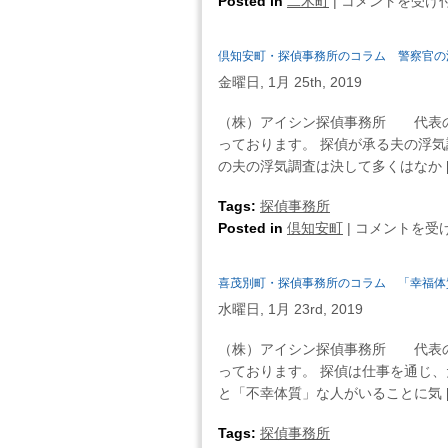
仁
Posted in
二木町
|
コメントを受け
こ
ム
木
と
夫
町・
の
倶知安町・探偵事務所のコラム 警察官の
の
探
メ
浮
金曜日, 1月 25th, 2019
偵
リ
気
事
ッ
（株）アイシン探偵事務所 代表の
問
務
ト・
っております。 探偵が承る夫の浮
題
所
デ
の夫の浮気調査は決して多くはなか [
を
の
メ
夫
コ
Tags:
探偵事務所
リ
の
ラ
倶
Posted in
倶知安町
ッ
|
コメントを受
上
ム
知
ト
司
妻
安
は
に
喜茂別町・探偵事務所のコラム 「幸福体
の
町・
相
浮
水曜日, 1月 23rd, 2019
探
談
気
偵
す
（株）アイシン探偵事務所 代表の
と
事
る・・・
っております。 探偵は仕事を通じ
夫
務
は
と「不幸体質」な人がいることに気 [
の
所
Ｄ
の
Tags:
探偵事務所
Ｖ
コ