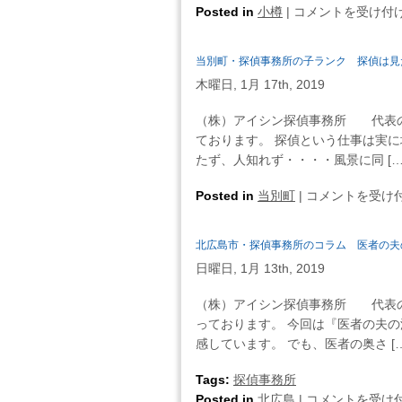
ラ
小
Posted in
小樽
|
コメントを受け付
質」
ム
樽
は
職
市・
当別町・探偵事務所の子ランク 探偵は見
業
探
別
木曜日, 1月 17th, 2019
偵
浮
事
（株）アイシン探偵事務所 代表の
気
務
ております。 探偵という仕事は実に
事
所
たず、人知れず・・・・風景に同 […
情・
の
教
コ
当
Posted in
当別町
|
コメントを受け
員
ラ
別
偏
ム
町・
は
北広島市・探偵事務所のコラム 医者の夫
隣
探
の
日曜日, 1月 13th, 2019
偵
家
事
（株）アイシン探偵事務所 代表の
の
務
っております。 今回は『医者の夫
娘
所
感しています。 でも、医者の奥さ […
さ
の
ん
子
Tags:
探偵事務所
が
ラ
北
Posted in
北広島
|
コメントを受け