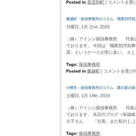
喜
Posted in
喜茂別町
|
コメントを受
は
ラ
茂
ム
別
蘭越町・探偵事務所のコラム 職業別浮気
警
町・
察
月曜日, 1月 21st, 2019
探
官
偵
（株）アイシン探偵事務所 代表の
の
事
ております。 今回は「職業別浮気
浮
務
員」というケースが実に多い。 エ […
気
所
事
の
Tags:
探偵事務所
情
コ
蘭
Posted in
蘭越町
|
コメントを受け
は
ラ
越
ム
町・
小樽市・探偵事務所のコラム 隣の家の娘
「幸
探
福
土曜日, 1月 19th, 2019
偵
体
事
（株）アイシン探偵事務所 代表の
質」
務
ております。 先日のブログ（幸福
と
所
Ｓ子さん 「社長、また私の […]
「不
の
幸
コ
Tags:
探偵事務所
体