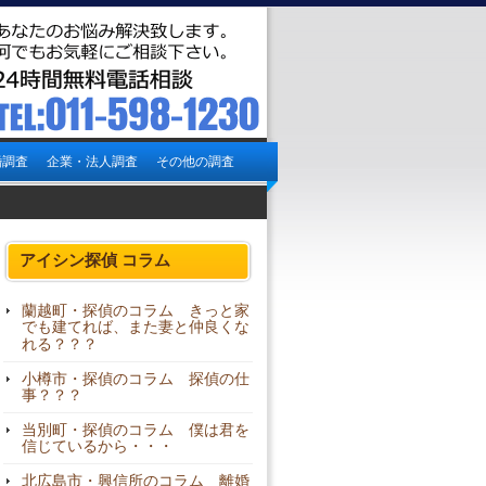
婚調査
企業・法人調査
その他の調査
アイシン探偵 コラム
蘭越町・探偵のコラム きっと家
でも建てれば、また妻と仲良くな
れる？？？
小樽市・探偵のコラム 探偵の仕
事？？？
当別町・探偵のコラム 僕は君を
信じているから・・・
北広島市・興信所のコラム 離婚