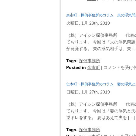
蘭
市・
余市町・探偵事務所のコラム 夫の浮気問
探
火曜日, 1月 29th, 2019
偵
事
（株）アイシン探偵事務所 代表の
務
ております。 今回は『夫の浮気問
所
が発覚する。 夫の浮気相手は、夫 […
の
コ
Tags:
探偵事務所
ラ
余
Posted in
余市町
|
コメントを受け
ム
市
夫
町・
仁木町・探偵事務所のコラム 妻の浮気と
の
探
浮
日曜日, 1月 27th, 2019
偵
気
事
（株）アイシン探偵事務所 代表の
を
務
ております。 今回は『妻の浮気と夫
黙
所
逆ギレをする。 妻はあえて夫を […]
認
の
す
コ
Tags:
探偵事務所
る
ラ