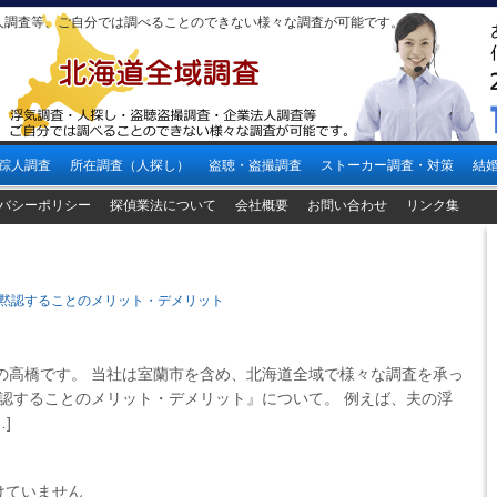
人調査等、ご自分では調べることのできない様々な調査が可能です。
踪人調査
所在調査（人探し）
盗聴・盗撮調査
ストーカー調査・対策
結
バシーポリシー
探偵業法について
会社概要
お問い合わせ
リンク集
黙認することのメリット・デメリット
高橋です。 当社は室蘭市を含め、北海道全域で様々な調査を承っ
黙認することのメリット・デメリット』について。 例えば、夫の浮
]
けていません