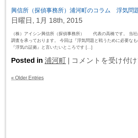
は
限
コ
所
の
興信所（探偵事務所）浦河町のコラム 浮気問
ラ
（探
ル
ム
偵
日曜日, 1月 18th, 2015
ー
慰
事
ル
謝
務
（株）アイシン興信所（探偵事務所） 代表の高橋です。 当社
は
料
所）
調査を承っております。 今回は『浮気問題と戦うために必要なも
目
厚
『浮気の証拠』と言いたいところです […]
的
岸
で
町
Posted in
浦河町
|
コメントを受け付け
興
は
の
信
浮
コ
所
気
« Older Entries
ラ
（探
調
ム
偵
査
妻
事
し
の
務
な
浮
所）
い
気・
浦
は
だ
河
け
町
ど
の