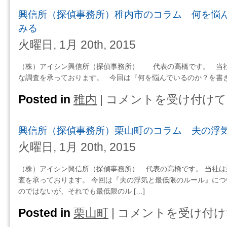
の
所
考
興信所（探偵事務所）稚内市のコラム 何を悩
コ
（探
え
ラ
偵
みる
る
ム
事
火曜日, 1月 20th, 2015
は
人
務
生、
所）
（株）アイシン興信所（探偵事務所） 代表の高橋です。 当
ジ
網
な調査を承っております。 今回は『何を悩んでいるのか？を書き出
タ
走
バ
市
Posted in
稚内
|
コメントを受け付けて
興
タ
の
信
頑
コ
所
張
ラ
興信所（探偵事務所）栗山町のコラム 夫の浮
（探
っ
ム
偵
火曜日, 1月 20th, 2015
て
つ
事
生
ま
務
（株）アイシン興信所（探偵事務所） 代表の高橋です。 当社
き
ら
所）
査を承っております。 今回は『夫の浮気と最低限のルール』につ
る
な
稚
のではないが、それでも最低限のル […]
は
い
内
夫
市
Posted in
栗山町
|
コメントを受け付け
興
は
の
信