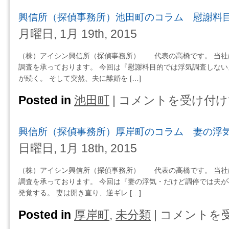
コ
所
興信所（探偵事務所）池田町のコラム 慰謝料
ラ
（探
ム
偵
月曜日, 1月 19th, 2015
何
事
を
務
（株）アイシン興信所（探偵事務所） 代表の高橋です。 当社
悩
所）
調査を承っております。 今回は『慰謝料目的では浮気調査しない
ん
栗
が続く。 そして突然、夫に離婚を […]
で
山
い
町
Posted in
池田町
|
コメントを受け付け
興
る
の
信
の
コ
所
か？
興信所（探偵事務所）厚岸町のコラム 妻の浮
ラ
（探
を
ム
偵
日曜日, 1月 18th, 2015
書
夫
事
き
の
務
（株）アイシン興信所（探偵事務所） 代表の高橋です。 当社
出
浮
所）
調査を承っております。 今回は『妻の浮気・だけど調停では夫が
し
気
池
発覚する。 妻は開き直り、逆ギレ […]
て
と
田
み
最
町
Posted in
厚岸町
,
未分類
|
コメントを
興
る
低
の
信