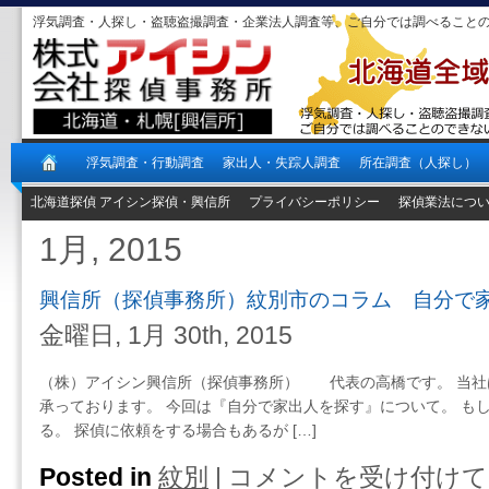
浮気調査・人探し・盗聴盗撮調査・企業法人調査等、ご自分では調べること
浮気調査・行動調査
家出人・失踪人調査
所在調査（人探し）
北海道探偵 アイシン探偵・興信所
プライバシーポリシー
探偵業法につ
1月, 2015
興信所（探偵事務所）紋別市のコラム 自分で
金曜日, 1月 30th, 2015
（株）アイシン興信所（探偵事務所） 代表の高橋です。 当社
承っております。 今回は『自分で家出人を探す』について。 も
る。 探偵に依頼をする場合もあるが […]
Posted in
紋別
|
コメントを受け付けて
興