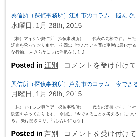
信
所
興信所（探偵事務所）江別市のコラム 悩んで
（探
偵
水曜日, 1月 28th, 2015
事
務
（株）アイシン興信所（探偵事務所） 代表の高橋です。 当社
所）
調査を承っております。 今回は『悩んでいる間に事態は悪化する
紋
な行動。 あきらかに夫は浮気をし […]
別
市
Posted in
江別
|
コメントを受け付けて
興
の
信
コ
所
興信所（探偵事務所）芦別市のコラム 今でき
ラ
（探
ム
偵
月曜日, 1月 26th, 2015
自
事
分
務
（株）アイシン興信所（探偵事務所） 代表の高橋です。 当社
で
所）
調査を承っております。 今回は『今できることを考える』につい
家
江
る。 夫は開き直り、話し合いにもな […]
出
別
人
市
Posted in
芦別
|
コメントを受け付けて
興
を