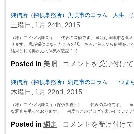
の
信
探
コ
所
す
興信所（探偵事務所）美唄市のコラム 人生、
ラ
（探
は
ム
偵
土曜日, 1月 24th, 2015
悩
事
ん
務
（株）アイシン興信所 代表の高橋です。 当社は美唄市を含め
で
所）
ります。 私が探偵になったころの話。 あるご主人から依頼をい
い
芦
結果として奥さんの浮気が確認 […]
る
別
間
市
Posted in
美唄
|
コメントを受け付けて
興
に
の
信
事
コ
所
態
興信所（探偵事務所）網走市のコラム つま
ラ
（探
は
ム
偵
木曜日, 1月 22nd, 2015
悪
今
事
化
で
務
（株）アイシン興信所（探偵事務所） 代表の高橋です。 当
す
き
所）
な調査を承っております。 何度もこのブログで書かせていただい
る
る
美
は
こ
唄
Posted in
網走
|
コメントを受け付けて
興
と
市
信
を