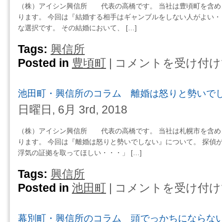
は
（株）アイシン興信所 代表の高橋です。 当社は豊頃町を含め
ラ
あ
ります。 今回は『結婚する相手はギャンブルをしない人がよい・
ム
り
な選択です。 その結婚において、 […]
他
ま
人
せ
Tags:
興信所
の
ん
Posted in
豊頃町
|
コメントを受け付け
豊
悪
は
頃
口
町・
を
池田町・興信所のコラム 離婚は怒りと勢いで
興
言
信
日曜日, 6月 3rd, 2018
わ
所
な
の
い
（株）アイシン興信所 代表の高橋です。 当社は札幌市を含め
コ
人
ります。 今回は『離婚は怒りと勢いでしない』について。 探偵
ラ
と
浮気の証拠を取ってほしい・・・」 […]
ム
結
結
Tags:
興信所
婚
婚
し
Posted in
池田町
|
コメントを受け付け
池
す
ま
田
る
し
町・
相
幕別町・興信所のコラム 頭でっかちにならな
ょ
興