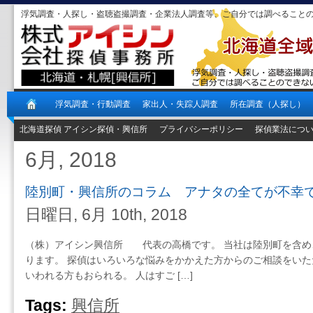
浮気調査・人探し・盗聴盗撮調査・企業法人調査等、ご自分では調べること
浮気調査・行動調査
家出人・失踪人調査
所在調査（人探し）
北海道探偵 アイシン探偵・興信所
プライバシーポリシー
探偵業法につ
6月, 2018
陸別町・興信所のコラム アナタの全てが不幸
日曜日, 6月 10th, 2018
（株）アイシン興信所 代表の高橋です。 当社は陸別町を含め
ります。 探偵はいろいろな悩みをかかえた方からのご相談をいた
いわれる方もおられる。 人はすご […]
Tags:
興信所