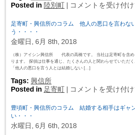
Posted in
陸別町
|
コメントを受け付け
陸
別
町・
足寄町・興信所のコラム 他人の悪口を言わな
興
信
う・・・・
所
金曜日, 6月 8th, 2018
の
コ
（株）アイシン興信所 代表の高橋です。 当社は足寄町を含め
ラ
ります。 探偵は仕事を通じ、たくさんの人と関わらせていただく
ム
「他人の悪口を言う人とは結婚しない […]
ア
ナ
Tags:
興信所
タ
Posted in
足寄町
|
コメントを受け付け
足
の
寄
全
町・
て
豊頃町・興信所のコラム 結婚する相手はギャ
興
が
信
い・・・
不
所
幸
水曜日, 6月 6th, 2018
の
で
コ