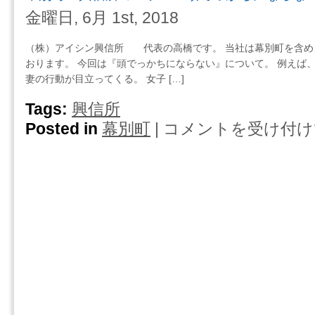
手
う・・・・
信
金曜日, 6月 1st, 2018
は
は
所
ギ
の
（株）アイシン興信所 代表の高橋です。 当社は幕別町を含め
ャ
コ
おります。 今回は『頭でっかちにならない』について。 例えば
ン
ラ
妻の行動が目立ってくる。 女子 […]
ブ
ム
ル
離
Tags:
興信所
を
婚
Posted in
幕別町
|
コメントを受け付け
幕
し
は
別
な
怒
町・
い
り
興
人
と
信
が
勢
所
よ
い
の
い・・・
で
コ
は
し
ラ
な
ム
い
頭
は
で
っ