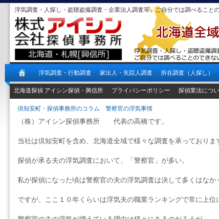
浮気調査・人探し・盗聴盗撮調査・企業法人調査等、ご自分では調べること
浮気調査・行動調査
家出人・失踪人調査
所在調査（人探し）
北海道探偵 アイシン探偵・興信所
プライバシーポリシー
探偵業法につ
倶知安町・探偵事務所のコラム 警察官の浮気事情
（株）アイシン探偵事務所 代表の高橋です。
当社は倶知安町を含め、北海道全域で様々な調査を承っておりま
探偵が承る夫の浮気調査において、「警察官」が多い。
私が探偵になった頃は警察官の夫の浮気調査は決して多くはなか
ですが、ここ１０年くらいは浮気夫の職業ランキングで常に上位