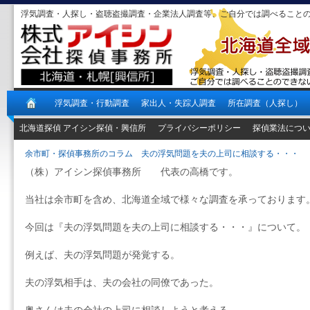
浮気調査・人探し・盗聴盗撮調査・企業法人調査等、ご自分では調べること
浮気調査・行動調査
家出人・失踪人調査
所在調査（人探し）
北海道探偵 アイシン探偵・興信所
プライバシーポリシー
探偵業法につ
余市町・探偵事務所のコラム 夫の浮気問題を夫の上司に相談する・・・
（株）アイシン探偵事務所 代表の高橋です。
当社は余市町を含め、北海道全域で様々な調査を承っております
今回は『夫の浮気問題を夫の上司に相談する・・・』について。
例えば、夫の浮気問題が発覚する。
夫の浮気相手は、夫の会社の同僚であった。