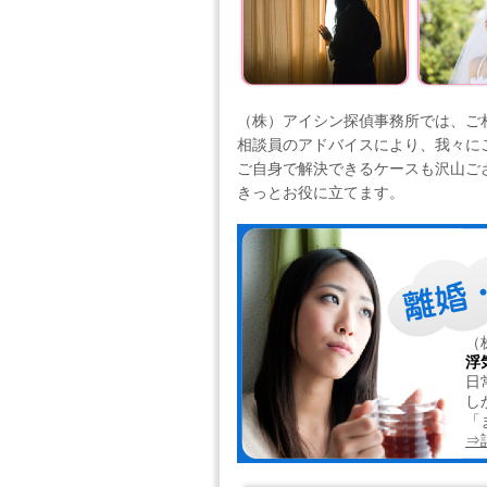
（株）アイシン探偵事務所では、ご
相談員のアドバイスにより、我々に
ご自身で解決できるケースも沢山ご
きっとお役に立てます。
（
浮
日
し
「
⇒