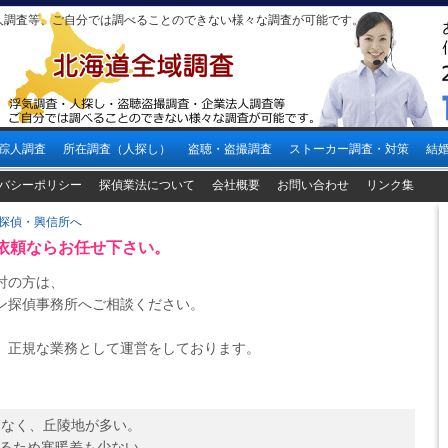
人調査等、ご自分では調べることのできない様々な調査が可能です。
踪人調査
所在調査（人探し）
盗聴・盗撮調査
ストーカー調査・対策
結
バシーポリシー
探偵業法について
会社概要
お問い合わせ
リンク集
探偵・興信所へ
依頼ならお任せ下さい。
討の方は、
ン探偵事務所へご相談ください。
、正規な業務として運営をしております。
はなく、丘陵地が多い。
るため寒暖差も少ない。