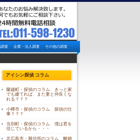
婚調査
企業・法人調査
その他の調査
アイシン探偵 コラム
蘭越町・探偵のコラム きっと家
でも建てれば、また妻と仲良くな
れる？？？
小樽市・探偵のコラム 探偵の仕
事？？？
当別町・探偵のコラム 僕は君を
信じているから・・・
北広島市・興信所のコラム 離婚