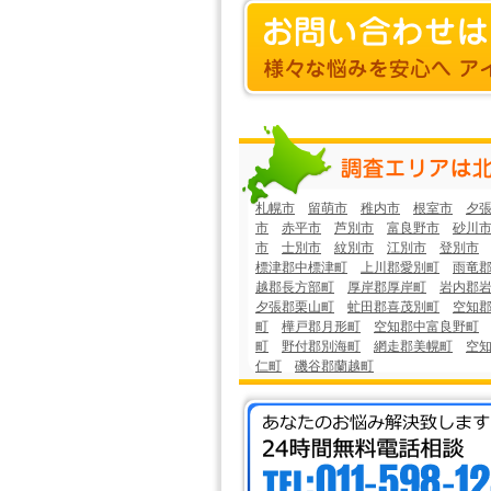
札幌市
留萌市
稚内市
根室市
夕
市
赤平市
芦別市
富良野市
砂川
市
士別市
紋別市
江別市
登別市
標津郡中標津町
上川郡愛別町
雨竜
越郡長方部町
厚岸郡厚岸町
岩内郡
夕張郡栗山町
虻田郡喜茂別町
空知
町
樺戸郡月形町
空知郡中富良野町
町
野付郡別海町
網走郡美幌町
空
仁町
磯谷郡蘭越町