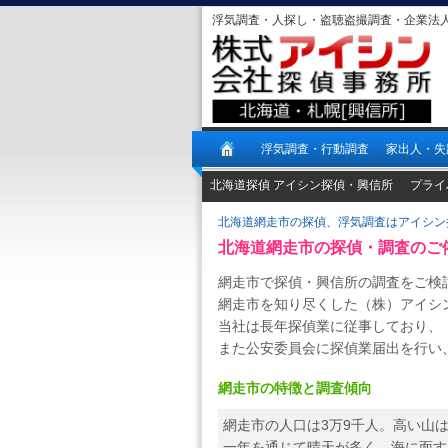
浮気調査・人探し・盗聴盗撮調査・企業法
浮気調査・行動調査
家出人・失
北海道探偵 アイシン探偵・興信所
プライ
北海道網走市の探偵、浮気調査はアイシン
北海道網走市の探偵・調査のご
網走市で探偵・興信所の調査をご検
網走市を知り尽くした（株）アイシ
当社は長年探偵業に従事しており、
また公安委員会に探偵業届出を行い
網走市の特徴と調査傾向
網走市の人口は3万9千人。高い山
一年を通じて晴天が多く、海に面す