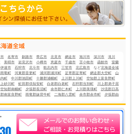
張市
名寄市
釧路市
帯広市
北見市
網走市
旭川市
深川市
滝川
市
美唄市
岩見沢市
小樽市
恵庭市
千歳市
苫小牧市
函館市
室蘭
伊達市
石狩市
北斗市
歌志内市
三笠市
北広島市
など
北海道全域
郡雨竜町
河東郡音更町
浦河郡浦河町
足寄郡足寄町
網走郡大空町
山
岩内町
中川郡池田町
十勝郡浦幌町
上川郡上川町
空知郡上富良野町
郡上砂川町
虻田郡倶知安町
白老郡白老町
石狩郡当別町
川上郡弟子屈
空知郡南幌町
夕張郡長沼町
余市郡仁木町
上川郡美瑛町
沙流郡日高
知郡南富良野町
雨竜郡妹背牛町
二海郡八雲町
余市郡余市町
夕張郡由