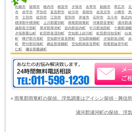
札幌市
留萌市
稚内市
根室市
夕張市
名寄市
釧路市
帯広市
北
市
赤平市
芦別市
富良野市
砂川市
美唄市
岩見沢市
小樽市
恵
市
士別市
紋別市
江別市
登別市
伊達市
石狩市
北斗市
歌志内
標津郡中標津町
上川郡愛別町
雨竜郡雨竜町
河東郡音更町
浦河郡浦
越郡長方部町
厚岸郡厚岸町
岩内郡岩内町
中川郡池田町
十勝郡浦幌
夕張郡栗山町
虻田郡喜茂別町
空知郡上砂川町
虻田郡倶知安町
白老
町
樺戸郡月形町
空知郡中富良野町
空知郡南幌町
夕張郡長沼町
余
町
野付郡別海町
網走郡美幌町
空知郡南富良野町
雨竜郡妹背牛町
仁町
磯谷郡蘭越町
«
雨竜郡雨竜町の探偵、浮気調査はアイシン探偵・興信
浦河郡浦河町の探偵、浮