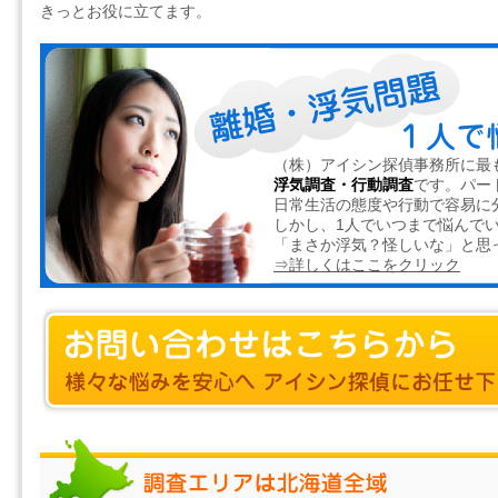
きっとお役に立てます。
（株）アイシン探偵事務所に最
浮気調査・行動調査
です。パー
日常生活の態度や行動で容易に
しかし、1人でいつまで悩んで
「まさか浮気？怪しいな」と思
⇒詳しくはここをクリック